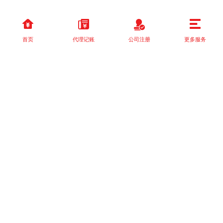
首页
代理记账
公司注册
更多服务
以上就是本站关于[四川建筑总承包资质代办：轻松搞定，省时省
力！]的详细介绍。 如果您还有什么疑问或需求，请【立即咨询】客
服或添加VX: XXXXXX由我们的专业顾问免费为您解答。